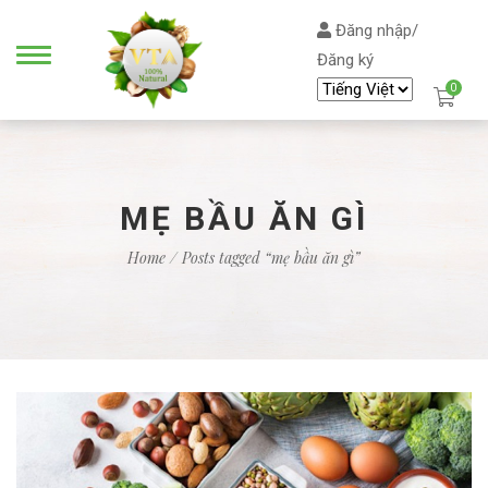
Đăng nhập/
Đăng ký
0
MẸ BẦU ĂN GÌ
Home
/ Posts tagged “mẹ bầu ăn gì”