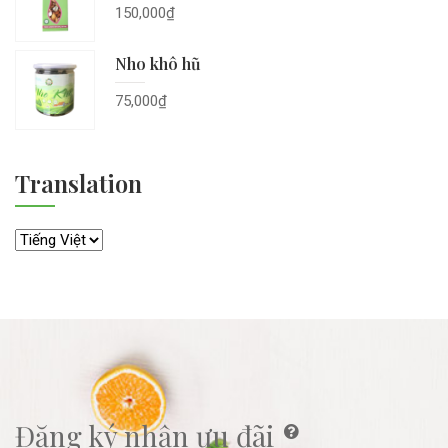
150,000
₫
Nho khô hũ
75,000
₫
Translation
Đăng ký nhận ưu đãi