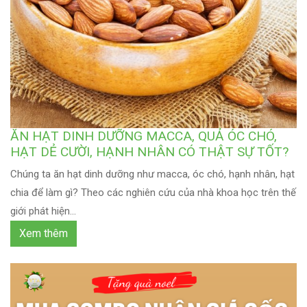
ĂN HẠT DINH DƯỠNG MACCA, QUẢ ÓC CHÓ,
HẠT DẺ CƯỜI, HẠNH NHÂN CÓ THẬT SỰ TỐT?
Chúng ta ăn hạt dinh dưỡng như macca, óc chó, hạnh nhân, hạt
chia để làm gì? Theo các nghiên cứu của nhà khoa học trên thế
giới phát hiện...
Xem thêm